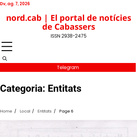
Skip
Dv, ag. 7, 2026
to
Twitter
Facebook
YouTube
Instagram
nord.cab | El portal de notícies
content
de Cabassers
ISSN 2938-2475
Telegram
Categoria:
Entitats
Home
Local
Entitats
Page 6