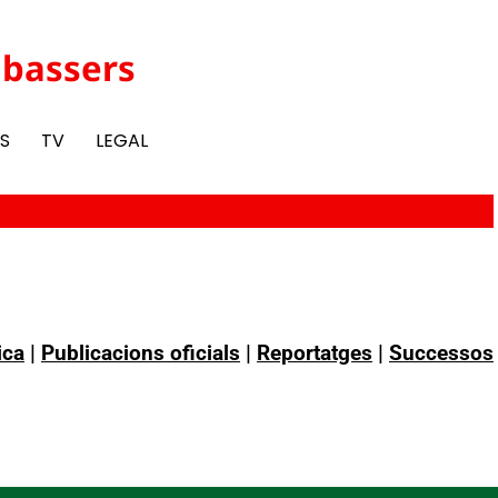
abassers
IS
TV
LEGAL
ica
|
Publicacions oficials
|
Reportatges
|
Successos