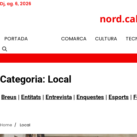
Skip
Dj, ag. 6, 2026
to
Twitter
Facebook
YouTube
Instagram
nord.ca
content
PORTADA
LOCAL
COMARCA
CULTURA
TEC
Categoria:
Local
Breus
|
Entitats
|
Entrevista
|
Enquestes
|
Esports
|
F
Home
Local