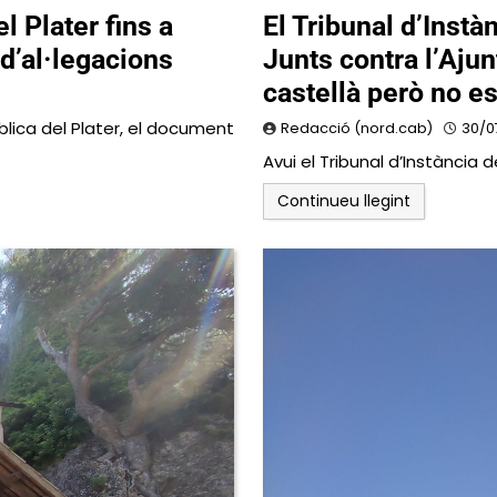
l Plater fins a
El Tribunal d’Inst
 d’al·legacions
Junts contra l’Aju
castellà però no e
ública del Plater, el document
Redacció (nord.cab)
30/0
Avui el Tribunal d’Instància 
Continueu llegint