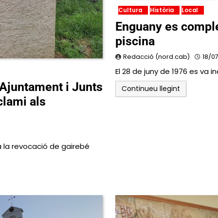
Cultura
Història
Local
Enguany es complei
piscina
Redacció (nord.cab)
18/0
El 28 de juny de 1976 es va 
’Ajuntament i Junts
Continueu llegint
clami als
a la revocació de gairebé