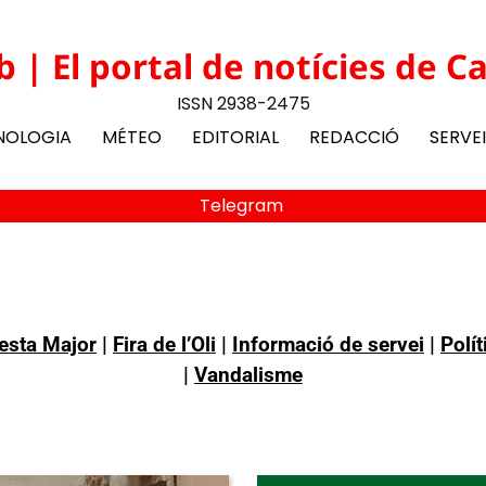
b | El portal de notícies de C
ISSN 2938-2475
NOLOGIA
MÉTEO
EDITORIAL
REDACCIÓ
SERVE
Telegram
esta Major
|
Fira de l’Oli
|
Informació de servei
|
Polít
|
Vandalisme