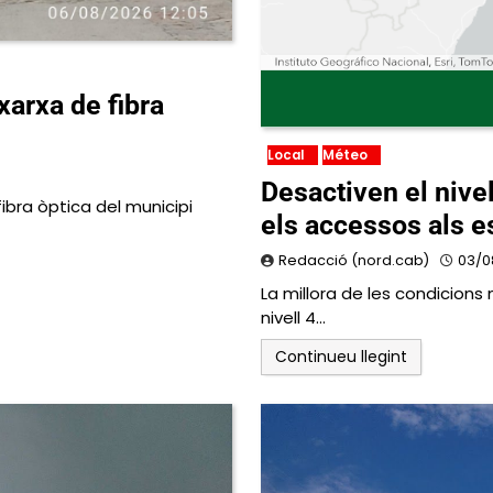
xarxa de fibra
Local
Méteo
Desactiven el nivel
ibra òptica del municipi
els accessos als e
Redacció (nord.cab)
03/0
La millora de les condicion
nivell 4…
Continueu llegint