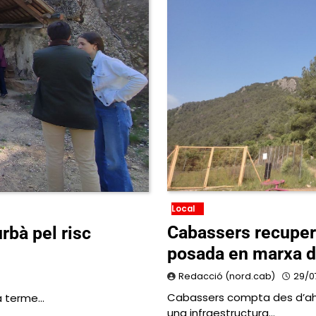
Local
Cabassers recupera
urbà pel risc
posada en marxa de
Redacció (nord.cab)
29/0
Cabassers compta des d’ahi
 a terme…
una infraestructura…