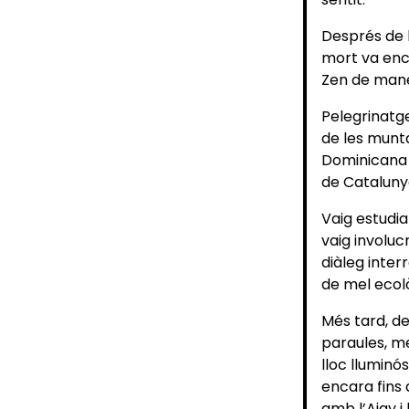
Després de l
mort va enc
Zen de mane
Pelegrinatge
de les munt
Dominicana i
de Catalunya
Vaig estudia
vaig involuc
diàleg inter
de mel ecol
Més tard, de
paraules, me
lloc lluminós
encara fins 
amb l’Ajay i