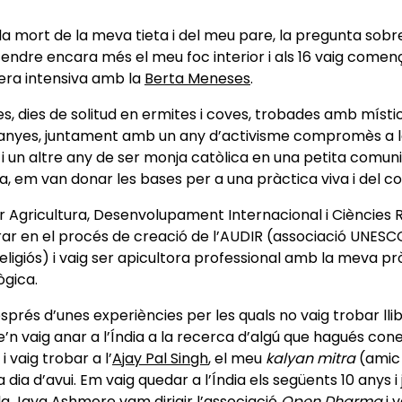
a mort de la meva tieta i del meu pare, la pregunta sobre l
endre encara més el meu foc interior i als 16 vaig comen
ra intensiva amb la
Berta Meneses
.
s, dies de solitud en ermites i coves, trobades amb místic
anyes, juntament amb un any d’activisme compromès a l
 un altre any de ser monja catòlica en una petita comuni
, em van donar les bases per a una pràctica viva i del co
r Agricultura, Desenvolupament Internacional i Ciències R
rar en el procés de creació de l’AUDIR (associació UNESC
religiós) i vaig ser apicultora professional amb la meva p
ògica.
sprés d’unes experiències per les quals no vaig trobar llib
’n vaig anar a l’Índia a la recerca d’algú que hagués con
 i vaig trobar a l’
Ajay Pal Singh
, el meu
kalyan mitra
(amic 
a dia d’avui. Em vaig quedar a l’Índia els següents 10 anys 
 la
Jaya Ashmore
vam dirigir l’associació
Open Dharma
i 