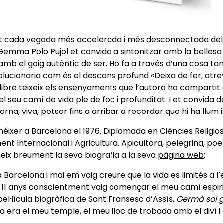
t cada vegada més accelerada i més desconnectada dels 
 Gemma Polo Pujol et convida a sintonitzar amb la bellesa 
amb el goig autèntic de ser. Ho fa a través d’una cosa tan
olucionaria com és el descans profund «Deixa de fer, atre
 llibre teixeix els ensenyaments que l’autora ha comparti
el seu camí de vida ple de foc i profunditat. I et convida
erna, viva, potser fins a arribar a recordar que hi ha llum 
ixer a Barcelona el 1976. Diplomada en Ciències Religios
t Internacional i Agricultura. Apicultora, pelegrina, poet
ix breument la seva biografia a la seva
pàgina web
:
a Barcelona i mai em vaig creure que la vida es limités a l’
ls 11 anys conscientment vaig començar el meu camí espir
pel·lícula biogràfica de Sant Fransesc d’Assís,
Germà sol 
a era el meu temple, el meu lloc de trobada amb el diví i 