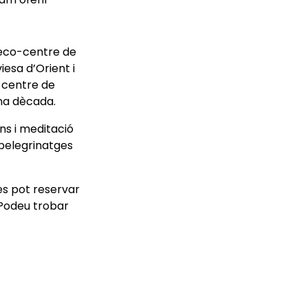
 eco-centre de
iesa d’Orient i
-centre de
na dècada.
ns i meditació
 pelegrinatges
 es pot reservar
 Podeu trobar