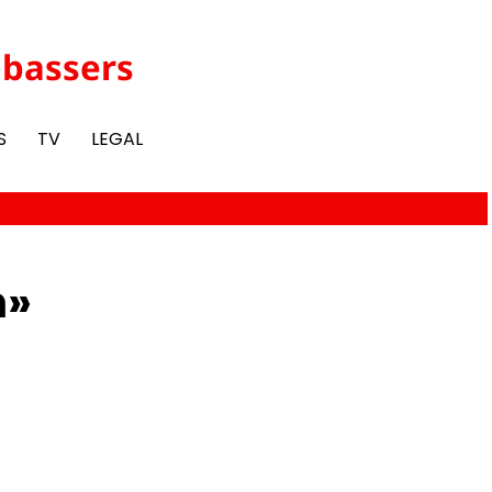
abassers
S
TV
LEGAL
m»