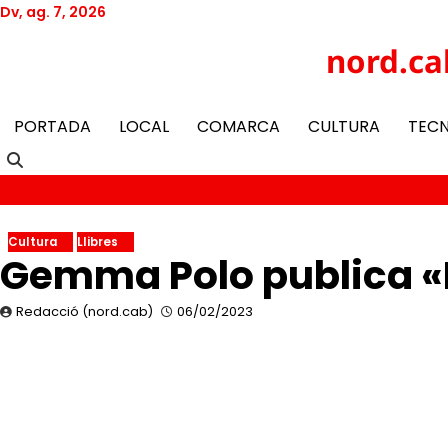
Skip
Dv, ag. 7, 2026
to
Twitter
Facebook
YouTube
Instagram
nord.ca
content
PORTADA
LOCAL
COMARCA
CULTURA
TEC
Cultura
Llibres
Gemma Polo publica «H
Redacció (nord.cab)
06/02/2023