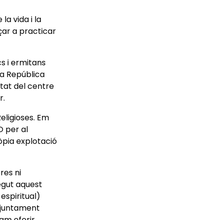
a vida i la
çar a practicar
s i ermitans
a República
tat del centre
r.
eligioses. Em
O per al
ròpia explotació
res ni
egut aquest
espiritual)
i juntament
vam oferir