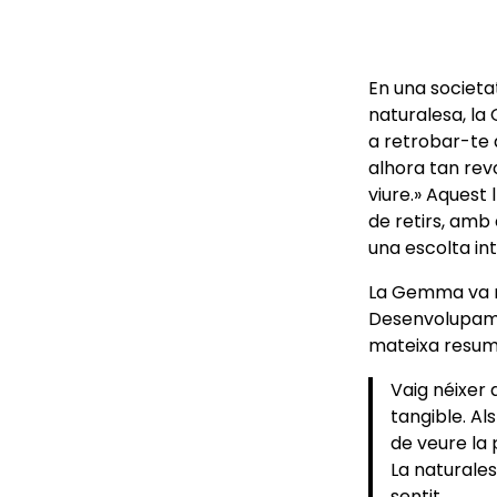
En una societa
naturalesa, la
a retrobar-te 
alhora tan rev
viure.» Aquest
de retirs, amb 
una escolta int
La Gemma va né
Desenvolupamen
mateixa resume
Vaig néixer 
tangible. A
de veure la 
La naturales
sentit.