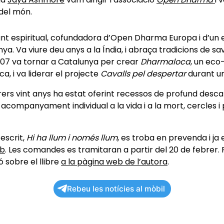
 del món.
t espiritual, cofundadora d’Open Dharma Europa i d’un
nya. Va viure deu anys a la Índia, i abraça tradicions de sav
007 va tornar a Catalunya per crear
Dharmaloca
, un eco
ca, i va liderar el projecte
Cavalls pel despertar
durant u
rers vint anys ha estat oferint recessos de profund desca
 acompanyament individual a la vida i a la mort, cercles i
 escrit,
Hi ha llum i només llum
, es troba en prevenda i ja
eb
. Les comandes es tramitaran a partir del 20 de febrer.
 sobre el llibre
a la pàgina web de l’autora
.
Rebeu les notícies al mòbil