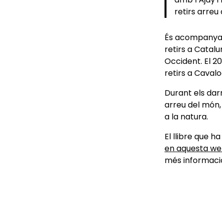
retirs arreu
És acompanyan
retirs a Catalu
Occident. El 2
retirs a Cavalo
Durant els dar
arreu del món,
a la natura.
El llibre que ha
en aquesta w
més informació