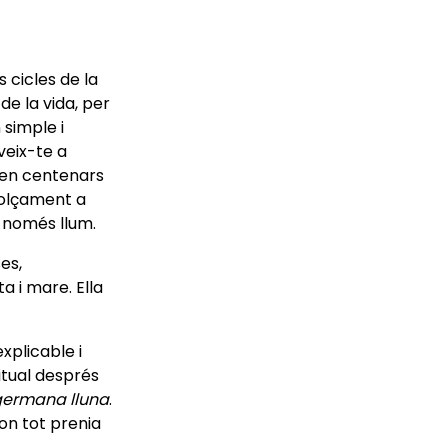
cicles de la
de la vida, per
 simple i
veix-te a
t en centenars
 dolçament a
i només llum.
es,
a i mare. Ella
explicable i
itual després
germana lluna
.
on tot prenia