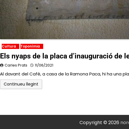
Cultura
Toponímia
Els nyaps de la placa d’inauguració de l
Carles Prats
11/06/2021
Al davant del Cafè, a casa de la Ramona Paca, hi ha una pl
Continueu llegint
Paginació
de
les
Copyright © 2026
nor
entrades