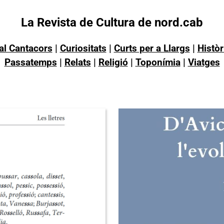
La Revista de Cultura de nord.cab
al Cantacors
|
Curiositats
|
Curts per a Llargs
|
Històr
Passatemps
|
Relats
|
Religió
|
Toponímia
|
Viatges