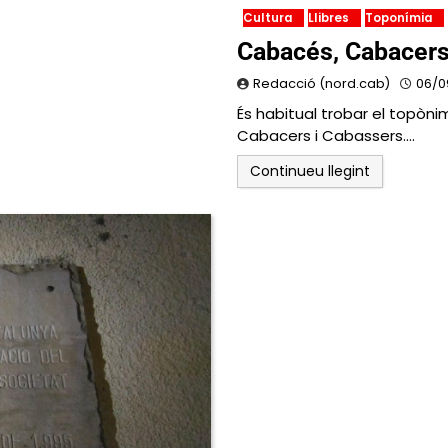
Cultura
Llibres
Toponímia
Cabacés, Cabacers
Redacció (nord.cab)
06/0
És habitual trobar el topòn
Cabacers i Cabassers.…
Continueu llegint