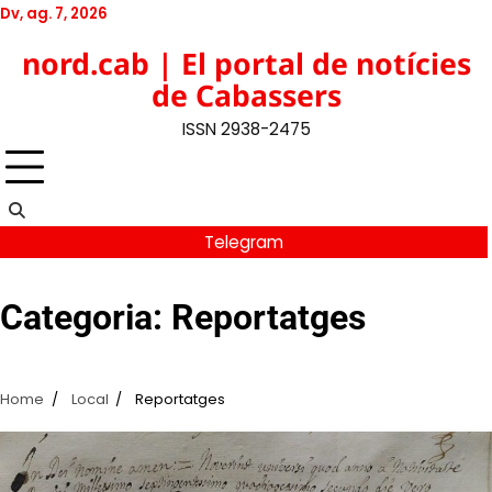
Skip
Dv, ag. 7, 2026
to
Twitter
Facebook
YouTube
Instagram
nord.cab | El portal de notícies
content
de Cabassers
ISSN 2938-2475
Telegram
Categoria:
Reportatges
Home
Local
Reportatges