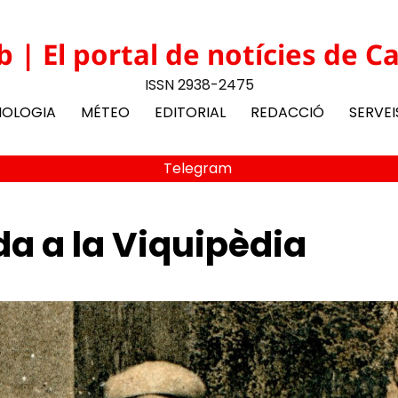
b | El portal de notícies de C
ISSN 2938-2475
NOLOGIA
MÉTEO
EDITORIAL
REDACCIÓ
SERVEI
Telegram
da a la Viquipèdia