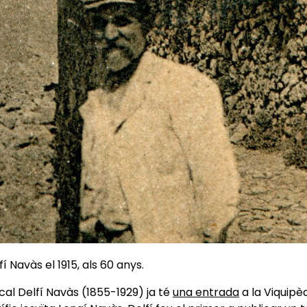
í Navàs el 1915, als 60 anys.
ocal Delfí Navàs (1855-1929) ja té
una entrada
a la Viquipè