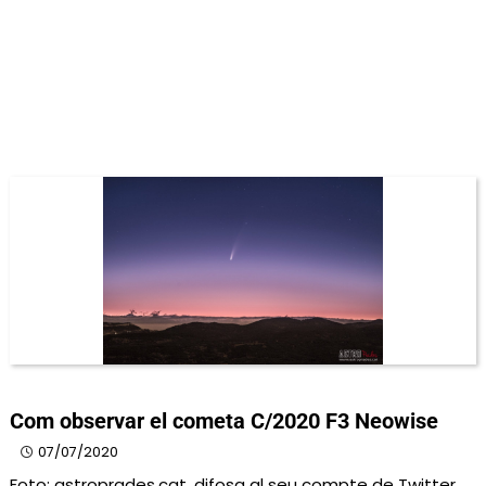
Com observar el cometa C/2020 F3 Neowise
07/07/2020
Foto: astroprades.cat, difosa al seu compte de Twitter.