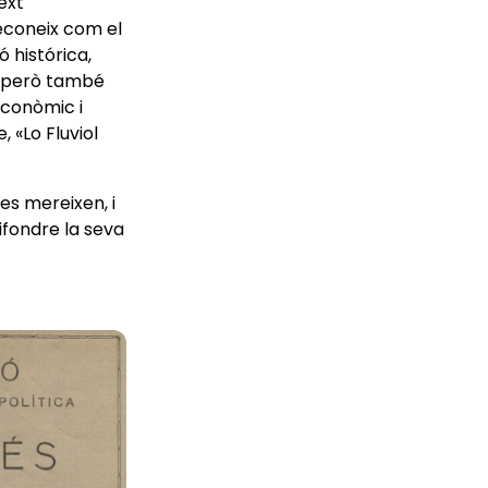
text
reconeix com el
ó histórica,
ó, però també
econòmic i
, «Lo Fluviol
es mereixen, i
ifondre la seva