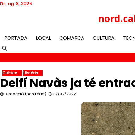
Skip
Ds, ag. 8, 2026
to
Twitter
Facebook
YouTube
Instagram
nord.ca
content
PORTADA
LOCAL
COMARCA
CULTURA
TEC
Cultura
Història
Delfí Navàs ja té entra
Redacció (nord.cab)
07/02/2022