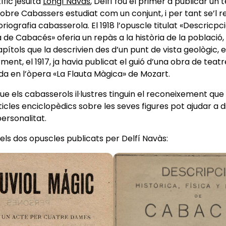
ífic jesuïta
Longí Navàs
, Delfí fou el primer a publicar un 
 sobre Cabassers estudiat com un conjunt, i per tant se’l 
oriografia cabasserola. El 1918 l’opuscle titulat «Descricpci
ca de Cabacés» oferia un repàs a la història de la poblaci
pítols que la descrivien des d’un punt de vista geològic, 
rment, el 1917, ja havia publicat el guió d’una obra de teatre
ada en l’òpera «La Flauta Màgica» de Mozart.
e els cabasserols il·lustres tinguin el reconeixement que 
ticles enciclopèdics sobre les seves figures pot ajudar a d
personalitat.
els dos opuscles publicats per Delfí Navàs: