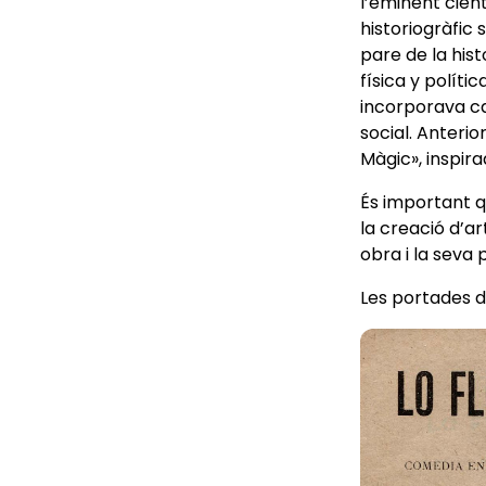
l’eminent cient
historiogràfic
pare de la hist
física y políti
incorporava ca
social. Anterio
Màgic», inspir
És important qu
la creació d’ar
obra i la seva 
Les portades d