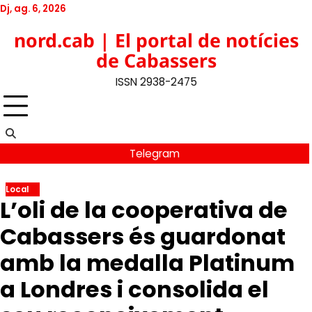
Skip
Dj, ag. 6, 2026
to
Twitter
Facebook
YouTube
Instagram
nord.cab | El portal de notícies
content
de Cabassers
ISSN 2938-2475
Telegram
Local
L’oli de la cooperativa de
Cabassers és guardonat
amb la medalla Platinum
a Londres i consolida el