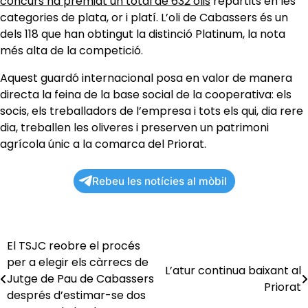
concurs ha premiat un total de 632 olis
repartits en les
categories de plata, or i platí. L’oli de Cabassers és un
dels 118 que han obtingut la distinció Platinum, la nota
més alta de la competició.
Aquest guardó internacional posa en valor de manera
directa la feina de la base social de la cooperativa: els
socis, els treballadors de l’empresa i tots els qui, dia rere
dia, treballen les oliveres i preserven un patrimoni
agrícola únic a la comarca del Priorat.
Rebeu les notícies al mòbil
El TSJC reobre el procés
Navegació
per a elegir els càrrecs de
L’atur continua baixant al
d'entrades
Jutge de Pau de Cabassers
Priorat
després d’estimar-se dos