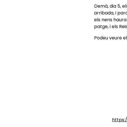
Demà, dia 5, el
arribada, i pa
els nens haura
patge, i els Rei
Podeu veure el
https