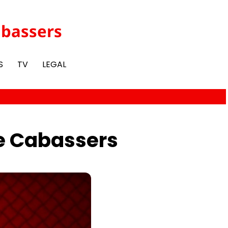
abassers
S
TV
LEGAL
de Cabassers