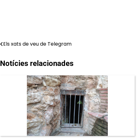
Navegació
Els xats de veu de Telegram
d'entrades
Notícies relacionades