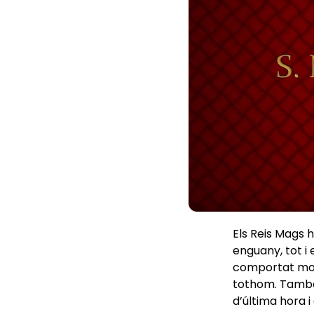
Els Reis Mags h
enguany, tot i
comportat molt 
tothom. També 
d’última hora i