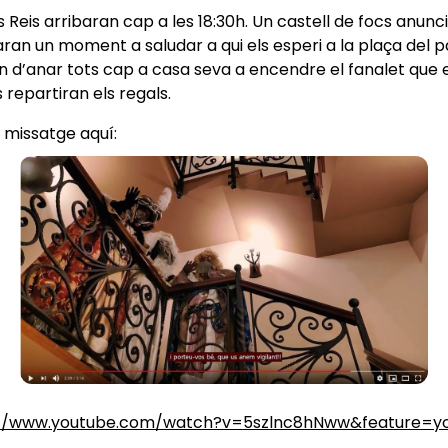
s Reis arribaran cap a les 18:30h. Un castell de focs anunc
raran un moment a saludar a qui els esperi a la plaça del 
n d’anar tots cap a casa seva a encendre el fanalet que e
s repartiran els regals.
 missatge aquí:
://www.youtube.com/watch?v=5szlnc8hNww&feature=yo