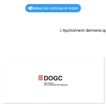
Rebeu les notícies al mòbil
L’Ajuntament demana que 