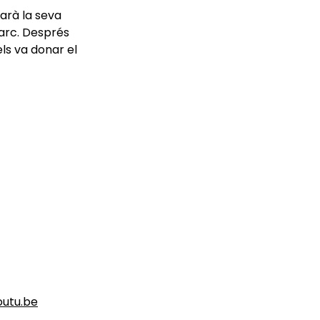
iarà la seva
parc. Després
ls va donar el
utu.be