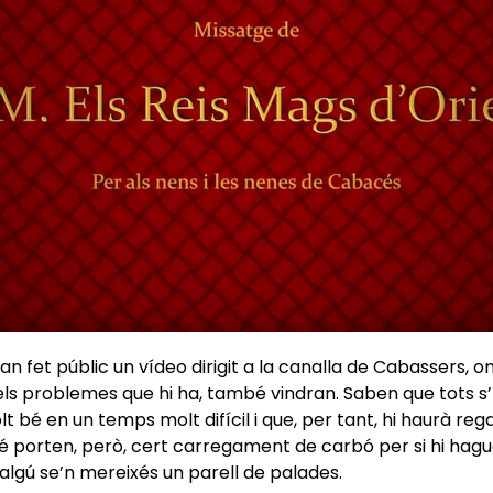
an fet públic un vídeo dirigit a la canalla de Cabassers, o
 els problemes que hi ha, també vindran. Saben que tots s
bé en un temps molt difícil i que, per tant, hi haurà rega
porten, però, cert carregament de carbó per si hi hagu
 algú se’n mereixés un parell de palades.