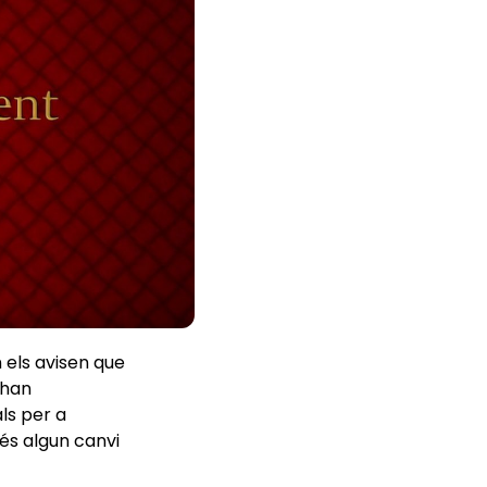
n els avisen que
’han
ls per a
és algun canvi