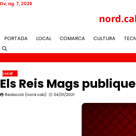
Skip
Dv, ag. 7, 2026
to
Twitter
Facebook
YouTube
Instagram
nord.ca
content
PORTADA
LOCAL
COMARCA
CULTURA
TEC
Local
Els Reis Mags publiqu
Redacció (nord.cab)
04/01/2021