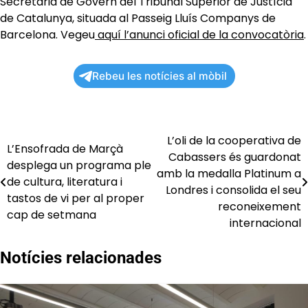
Secretaria de Govern del Tribunal Superior de Justícia
de Catalunya, situada al Passeig Lluís Companys de
Barcelona. Vegeu
aquí l’anunci oficial de la convocatòria
.
Rebeu les notícies al mòbil
L’oli de la cooperativa de
Navegació
L’Ensofrada de Marçà
Cabassers és guardonat
desplega un programa ple
d'entrades
amb la medalla Platinum a
de cultura, literatura i
Londres i consolida el seu
tastos de vi per al proper
reconeixement
cap de setmana
internacional
Notícies relacionades