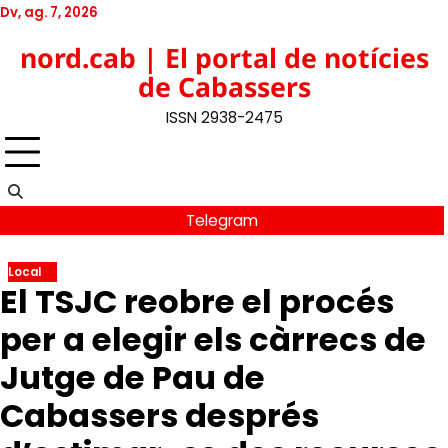
Skip
Dv, ag. 7, 2026
to
Twitter
Facebook
YouTube
Instagram
nord.cab | El portal de notícies
content
de Cabassers
ISSN 2938-2475
Telegram
Local
El TSJC reobre el procés
per a elegir els càrrecs de
Jutge de Pau de
Cabassers després