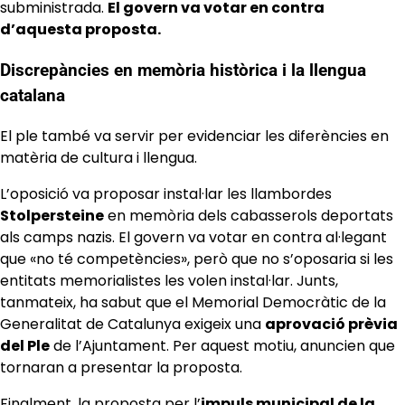
subministrada.
El govern va votar en contra
d’aquesta proposta.
Discrepàncies en memòria històrica i la llengua
catalana
El ple també va servir per evidenciar les diferències en
matèria de cultura i llengua.
L’oposició va proposar instal·lar les llambordes
Stolpersteine
en memòria dels cabasserols deportats
als camps nazis. El govern va votar en contra al·legant
que «no té competències», però que no s’oposaria si les
entitats memorialistes les volen instal·lar. Junts,
tanmateix, ha sabut que el Memorial Democràtic de la
Generalitat de Catalunya exigeix una
aprovació prèvia
del Ple
de l’Ajuntament. Per aquest motiu, anuncien que
tornaran a presentar la proposta.
Finalment, la proposta per l’
impuls municipal de la