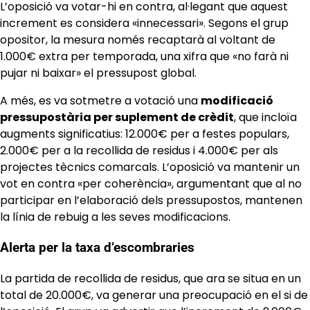
L’oposició va votar-hi en contra, al·legant que aquest
increment es considera «innecessari». Segons el grup
opositor, la mesura només recaptarà al voltant de
1.000€ extra per temporada, una xifra que «no farà ni
pujar ni baixar» el pressupost global.
A més, es va sotmetre a votació una
modificació
pressupostària per suplement de crèdit
, que incloïa
augments significatius: 12.000€ per a festes populars,
2.000€ per a la recollida de residus i 4.000€ per als
projectes tècnics comarcals. L’oposició va mantenir un
vot en contra «per coherència», argumentant que al no
participar en l’elaboració dels pressupostos, mantenen
la línia de rebuig a les seves modificacions.
Alerta per la taxa d’escombraries
La partida de recollida de residus, que ara se situa en un
total de 20.000€, va generar una preocupació en el si de