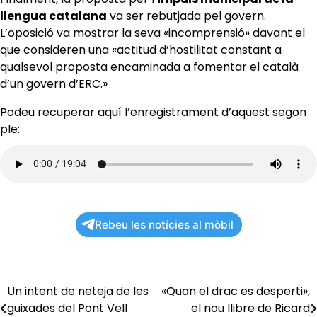
llengua catalana
va ser rebutjada pel govern.
L’oposició va mostrar la seva «incomprensió» davant el
que consideren una «actitud d’hostilitat constant a
qualsevol proposta encaminada a fomentar el català
d’un govern d’ERC.»
Podeu recuperar aquí l’enregistrament d’aquest segon
ple:
Rebeu les notícies al mòbil
Un intent de neteja de les
«Quan el drac es desperti»,
Navegació
guixades del Pont Vell
el nou llibre de Ricard