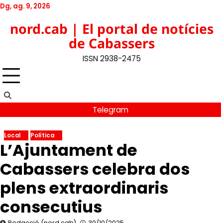
Skip
Dg, ag. 9, 2026
to
Twitter
Facebook
YouTube
Instagram
nord.cab | El portal de notícies
content
de Cabassers
ISSN 2938-2475
Telegram
Local
Política
L’Ajuntament de
Cabassers celebra dos
plens extraordinaris
consecutius
Redacció (nord.cab)
30/10/2025