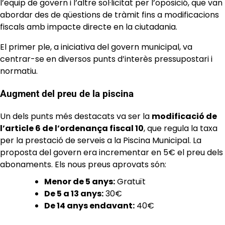
l’equip de govern i l’altre sol·licitat per l’oposició, que van
abordar des de qüestions de tràmit fins a modificacions
fiscals amb impacte directe en la ciutadania.
El primer ple, a iniciativa del govern municipal, va
centrar-se en diversos punts d’interès pressupostari i
normatiu.
Augment del preu de la piscina
Un dels punts més destacats va ser la
modificació de
l’article 6 de l’ordenança fiscal 10
, que regula la taxa
per la prestació de serveis a la Piscina Municipal. La
proposta del govern era incrementar en 5€ el preu dels
abonaments. Els nous preus aprovats són:
Menor de 5 anys:
Gratuït
De 5 a 13 anys:
30€
De 14 anys endavant:
40€