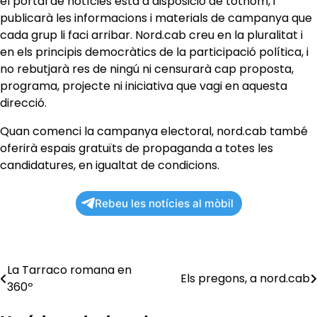
el portal de notícies està a disposició de tothom, i
publicarà les informacions i materials de campanya que
cada grup li faci arribar. Nord.cab creu en la pluralitat i
en els principis democràtics de la participació política, i
no rebutjarà res de ningú ni censurarà cap proposta,
programa, projecte ni iniciativa que vagi en aquesta
direcció.
Quan comenci la campanya electoral, nord.cab també
oferirà espais gratuïts de propaganda a totes les
candidatures, en igualtat de condicions.
Rebeu les notícies al mòbil
La Tarraco romana en
Navegació
Els pregons, a nord.cab
360º
d'entrades