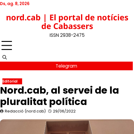
Skip
Ds, ag. 8, 2026
to
Twitter
Facebook
YouTube
Instagram
nord.cab | El portal de notícies
content
de Cabassers
ISSN 2938-2475
Telegram
Editorial
Nord.cab, al servei de la
pluralitat política
Redacció (nord.cab)
29/06/2022