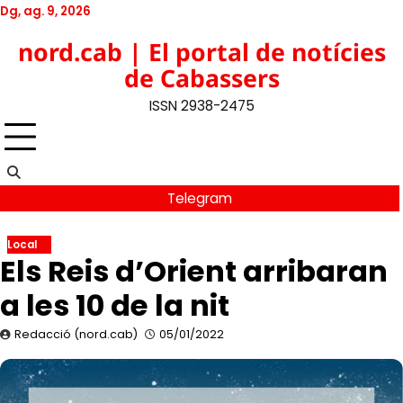
Skip
Dg, ag. 9, 2026
to
Twitter
Facebook
YouTube
Instagram
nord.cab | El portal de notícies
content
de Cabassers
ISSN 2938-2475
Telegram
Local
Els Reis d’Orient arribaran
a les 10 de la nit
Redacció (nord.cab)
05/01/2022