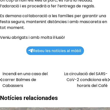
Un cop arribin els Reis al parc, es farà la rebuda,
l’adoració i es procedirà a fer l’entrega de regals.
Es demana col·laboració a les famílies per garantir una
festa segura, mantenint distàncies i amb mascareta en
tot moment.
Veniu abrigats i amb molta il·lusió!
Rebeu les notícies al mòbil
Incendi en una casa del
La circulació del SARS-
Navegació
carrer Balmes de
CoV-2 condiciona els
d'entrades
Cabassers
horaris del Cafè
Notícies relacionades