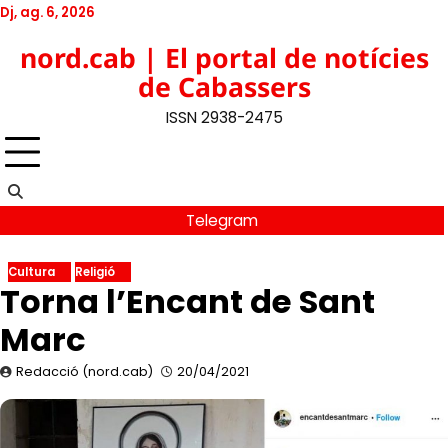
Skip
Dj, ag. 6, 2026
to
Twitter
Facebook
YouTube
Instagram
nord.cab | El portal de notícies
content
de Cabassers
ISSN 2938-2475
Telegram
Cultura
Religió
Torna l’Encant de Sant
Marc
Redacció (nord.cab)
20/04/2021