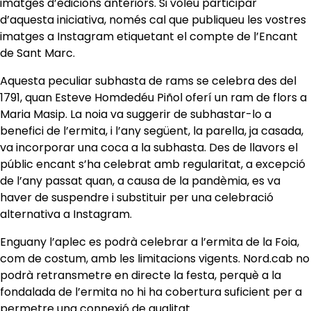
imatges d’edicions anteriors. Si voleu participar
d’aquesta iniciativa, només cal que publiqueu les vostres
imatges a Instagram etiquetant el compte de l’Encant
de Sant Marc.
Aquesta peculiar subhasta de rams se celebra des del
1791, quan Esteve Homdedéu Piñol oferí un ram de flors a
Maria Masip. La noia va suggerir de subhastar-lo a
benefici de l’ermita, i l’any següent, la parella, ja casada,
va incorporar una coca a la subhasta. Des de llavors el
públic encant s’ha celebrat amb regularitat, a excepció
de l’any passat quan, a causa de la pandèmia, es va
haver de suspendre i substituir per una celebració
alternativa a Instagram.
Enguany l’aplec es podrà celebrar a l’ermita de la Foia,
com de costum, amb les limitacions vigents. Nord.cab no
podrà retransmetre en directe la festa, perquè a la
fondalada de l’ermita no hi ha cobertura suficient per a
permetre una connexió de qualitat.