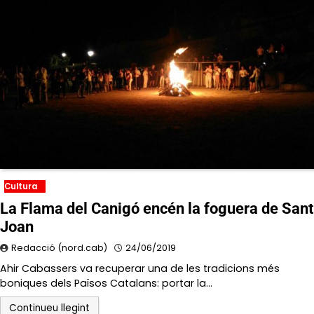
Cultura
La Flama del Canigó encén la foguera de Sant
Joan
Redacció (nord.cab)
24/06/2019
Ahir Cabassers va recuperar una de les tradicions més
boniques dels Països Catalans: portar la…
Continueu llegint