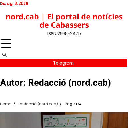
Skip
Ds, ag. 8, 2026
to
Twitter
Facebook
YouTube
Instagram
nord.cab | El portal de notícies
content
de Cabassers
ISSN 2938-2475
Telegram
Autor:
Redacció (nord.cab)
Home
Redacció (nord.cab)
Page 134