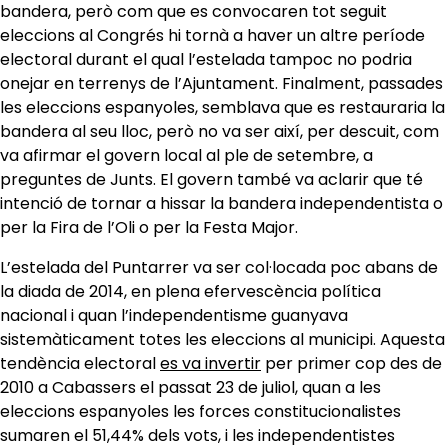
bandera, però com que es convocaren tot seguit
eleccions al Congrés hi tornà a haver un altre període
electoral durant el qual l’estelada tampoc no podria
onejar en terrenys de l’Ajuntament. Finalment, passades
les eleccions espanyoles, semblava que es restauraria la
bandera al seu lloc, però no va ser així, per descuit, com
va afirmar el govern local al ple de setembre, a
preguntes de Junts. El govern també va aclarir que té
intenció de tornar a hissar la bandera independentista o
per la Fira de l’Oli o per la Festa Major.
L’estelada del Puntarrer va ser col·locada poc abans de
la diada de 2014, en plena efervescència política
nacional i quan l’independentisme guanyava
sistemàticament totes les eleccions al municipi. Aquesta
tendència electoral
es va invertir
per primer cop des de
2010 a Cabassers el passat 23 de juliol, quan a les
eleccions espanyoles les forces constitucionalistes
sumaren el 51,44% dels vots, i les independentistes