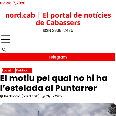
Skip
Dv, ag. 7, 2026
to
Twitter
Facebook
YouTube
Instagram
nord.cab | El portal de notícies
content
de Cabassers
ISSN 2938-2475
Telegram
Local
Política
El motiu pel qual no hi ha
l’estelada al Puntarrer
Redacció (nord.cab)
21/09/2023