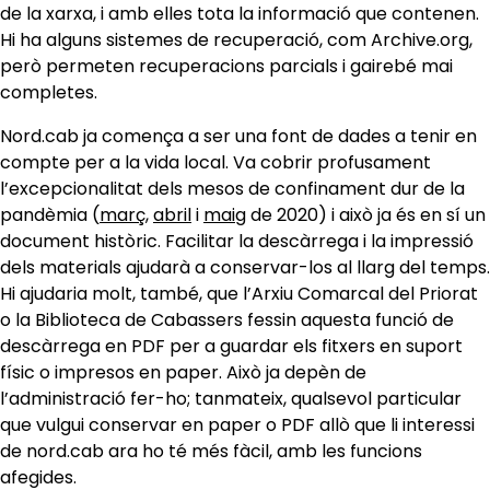
de la xarxa, i amb elles tota la informació que contenen.
Hi ha alguns sistemes de recuperació, com Archive.org,
però permeten recuperacions parcials i gairebé mai
completes.
Nord.cab ja comença a ser una font de dades a tenir en
compte per a la vida local. Va cobrir profusament
l’excepcionalitat dels mesos de confinament dur de la
pandèmia (
març
,
abril
i
maig
de 2020) i això ja és en sí un
document històric. Facilitar la descàrrega i la impressió
dels materials ajudarà a conservar-los al llarg del temps.
Hi ajudaria molt, també, que l’Arxiu Comarcal del Priorat
o la Biblioteca de Cabassers fessin aquesta funció de
descàrrega en PDF per a guardar els fitxers en suport
físic o impresos en paper. Això ja depèn de
l’administració fer-ho; tanmateix, qualsevol particular
que vulgui conservar en paper o PDF allò que li interessi
de nord.cab ara ho té més fàcil, amb les funcions
afegides.