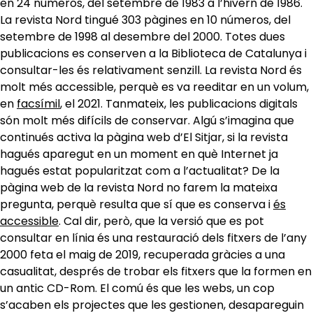
en 24 números, del setembre de 1983 a l’hivern de 1986.
La revista Nord tingué 303 pàgines en 10 números, del
setembre de 1998 al desembre del 2000. Totes dues
publicacions es conserven a la Biblioteca de Catalunya i
consultar-les és relativament senzill. La revista Nord és
molt més accessible, perquè es va reeditar en un volum,
en
facsímil
, el 2021. Tanmateix, les publicacions digitals
són molt més difícils de conservar. Algú s’imagina que
continués activa la pàgina web d’El Sitjar, si la revista
hagués aparegut en un moment en què Internet ja
hagués estat popularitzat com a l’actualitat? De la
pàgina web de la revista Nord no farem la mateixa
pregunta, perquè resulta que sí que es conserva i
és
accessible
. Cal dir, però, que la versió que es pot
consultar en línia és una restauració dels fitxers de l’any
2000 feta el maig de 2019, recuperada gràcies a una
casualitat, després de trobar els fitxers que la formen en
un antic CD-Rom. El comú és que les webs, un cop
s’acaben els projectes que les gestionen, desapareguin