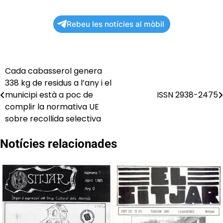
Rebeu les notícies al mòbil
Cada cabasserol genera
Navegació
338 kg de residus a l’any i el
d'entrades
municipi està a poc de
ISSN 2938-2475
complir la normativa UE
sobre recollida selectiva
Notícies relacionades