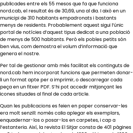
publicades entre els 55 mesos que fa que funciona
nord.cab, el resultat és de 30,69, una al dia. I això en un
municipi de 310 habitants empadronats i bastants
menys de residents. Probablement aquest sigui l’únic
portal de notícies d’aquest tipus dedicat a una població
de menys de 500 habitants. Però els pobles petits són
ben vius, com demostra el volum d’informació que
genera el nostre.
Per tal de gestionar amb més facilitat els continguts de
nord.cab hem incorporat funcions que permeten donar-
li un format apte per a imprimir, o descarregar cada
peça en un fitxer PDF. S’hi pot accedir mitjançant les
icones situades al final de cada article.
Quan les publicacions es feien en paper conservar-les
era molt senzill: només calia aplegar els exemplars,
enquadernar-los o posar-los en carpetes, i cap a
l’estanteria. Així, la revista El Sitjar consta de 401 pàgines