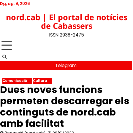
Skip
Dg, ag. 9, 2026
to
Twitter
Facebook
YouTube
Instagram
nord.cab | El portal de notícies
content
de Cabassers
ISSN 2938-2475
Telegram
Comunicació
Cultura
Dues noves funcions
permeten descarregar els
continguts de nord.cab
amb facilitat
Redacció (nord.cab)
09/01/2023