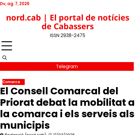
Skip
Dv, ag. 7, 2026
to
Twitter
Facebook
YouTube
Instagram
nord.cab | El portal de notícies
content
de Cabassers
ISSN 2938-2475
Telegram
Comarca
El Consell Comarcal del
Priorat debat la mobilitat a
la comarca i els serveis als
municipis
Redacció (nord.cab)
17/03/2026