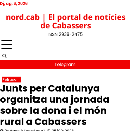
Skip
Dj, ag. 6, 2026
to
Twitter
Facebook
YouTube
Instagram
nord.cab | El portal de notícies
content
de Cabassers
ISSN 2938-2475
Telegram
Política
Junts per Catalunya
organitza una jornada
sobre la dona i el món
rural a Cabassers
Redacció (nord.cab)
25/02/2026