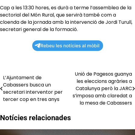
Cap a les 13:30 hores, es durà a terme l’assemblea de la
sectorial del Món Rural, que servirà també com a
cloenda de la jornada amb la intervenció de Jordi Turull,
secretari general de la formació.
Rebeu les notícies al mòbil
Unió de Pagesos guanya
Navegació
L’Ajuntament de
les eleccions agràries a
Cabassers busca un
d'entrades
Catalunya però la JARC
secretari interventor per
s’imposa amb claredat a
tercer cop en tres anys
la mesa de Cabassers
Notícies relacionades