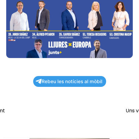
Rebeu les notícies al mòbil
nt
Uns v