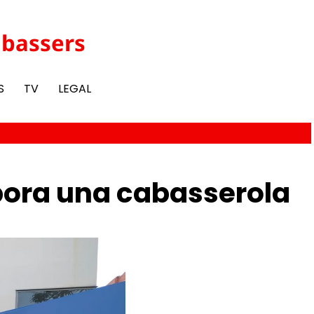
abassers
S
TV
LEGAL
rpora una cabasserola