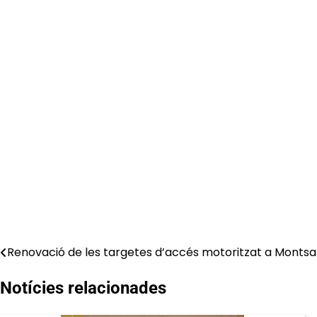
Renovació de les targetes d’accés motoritzat a Montsa
Navegació
d'entrades
Notícies relacionades