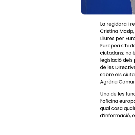
La regidora i 
Cristina Masip
Lliures per Eur
Europea s’hi d
ciutadans; no é
legislació del
de les Directiv
sobre els ciut
Agrària Comuna
Una de les func
l’oficina euro
qual cosa quals
d’informació, 