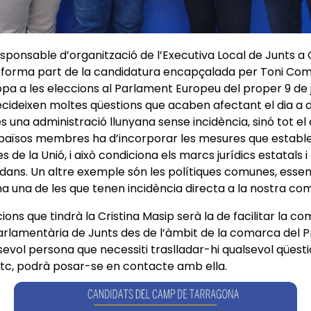
responsable d’organització de l’Executiva Local de Junts a
, forma part de la candidatura encapçalada per Toni Comí
opa a les eleccions al Parlament Europeu del proper 9 de j
ecideixen moltes qüestions que acaben afectant el dia a d
s una administració llunyana sense incidència, sinó tot el 
s països membres ha d’incorporar les mesures que establ
es de la Unió, i això condiciona els marcs jurídics estatals i
adans. Un altre exemple són les polítiques comunes, essent
 una de les que tenen incidència directa a la nostra co
ions que tindrà la Cristina Masip serà la de facilitar la 
parlamentària de Junts des de l’àmbit de la comarca del Pr
evol persona que necessiti traslladar-hi qualsevol qüestió,
etc, podrà posar-se en contacte amb ella.