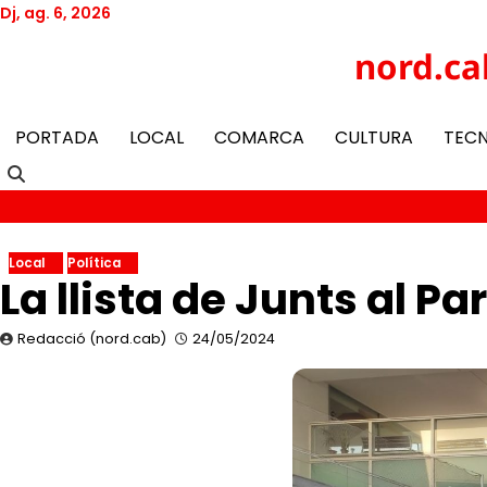
Skip
Dj, ag. 6, 2026
to
Twitter
Facebook
YouTube
Instagram
nord.ca
content
PORTADA
LOCAL
COMARCA
CULTURA
TEC
Local
Política
La llista de Junts al 
Redacció (nord.cab)
24/05/2024