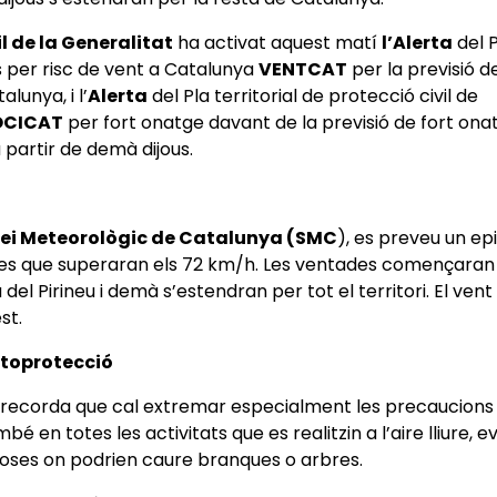
l de la Generalitat
ha activat aquest matí
l’Alerta
del P
 per risc de vent a Catalunya
VENTCAT
per la previsió 
lunya, i l’
Alerta
del Pla territorial de protecció civil de
OCICAT
per fort onatge davant de la previsió de fort onat
a partir de demà dijous.
ei Meteorològic de Catalunya (SMC
), es preveu un epi
es que superaran els 72 km/h. Les ventades començaran 
 del Pirineu i demà s’estendran per tot el territori. El vent
st.
utoprotecció
l recorda que cal extremar especialment les precaucions 
bé en totes les activitats que es realitzin a l’aire lliure, 
oses on podrien caure branques o arbres.