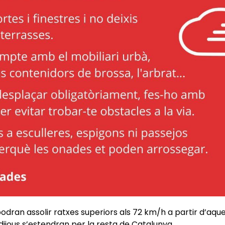
odran assolir ratxes superiors als 72 km/h a partir d’aque
dijous s’estendran per la resta de Catalunya.