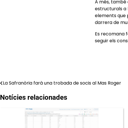
A més, també a
estructurals a 
elements que p
darrera de murs
Es recomana fe
seguir els cons
La Safranòria farà una trobada de socis al Mas Roger
Navegació
d'entrades
Notícies relacionades