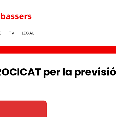
abassers
S
TV
LEGAL
ROCICAT per la previsió