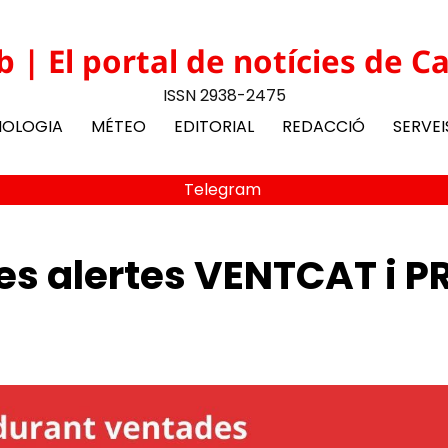
b | El portal de notícies de C
ISSN 2938-2475
NOLOGIA
MÉTEO
EDITORIAL
REDACCIÓ
SERVEI
Telegram
les alertes VENTCAT i P