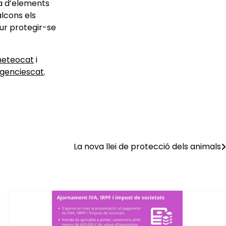
da d’elements
alcons els
ur protegir-se
eteocat
i
enciescat
.
La nova llei de protecció dels animals