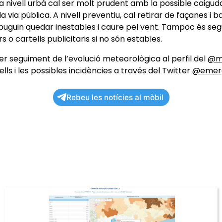
 nivell urbà cal ser molt prudent amb la possible caigu
la via pública. A nivell preventiu, cal retirar de façanes i b
uguin quedar inestables i caure pel vent. Tampoc és seg
 o cartells publicitaris si no són estables.
r seguiment de l’evolució meteorològica al perfil del
@m
ells i les possibles incidències a través del Twitter
@emerg
Rebeu les notícies al mòbil