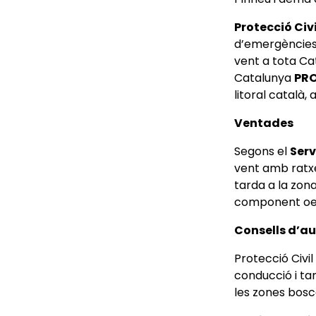
Protecció Civi
d’emergències
vent a tota Cata
Catalunya
PR
litoral català, 
Ventades
Segons el
Serv
vent amb ratx
tarda a la zona
component oe
Consells d’a
Protecció Civi
conducció i tam
les zones bosc