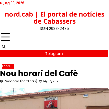
Skip
Dl, ag. 10, 2026
to
Twitter
Facebook
YouTube
Instagram
nord.cab | El portal de notícies
content
de Cabassers
ISSN 2938-2475
Telegram
Local
Nou horari del Cafè
Redacció (nord.cab)
14/07/2021