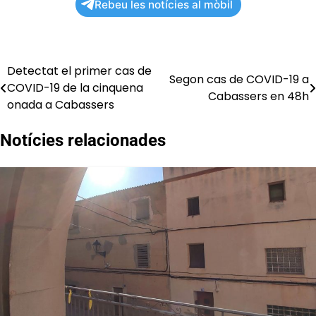
Rebeu les notícies al mòbil
Detectat el primer cas de
Navegació
Segon cas de COVID-19 a
COVID-19 de la cinquena
Cabassers en 48h
d'entrades
onada a Cabassers
Notícies relacionades