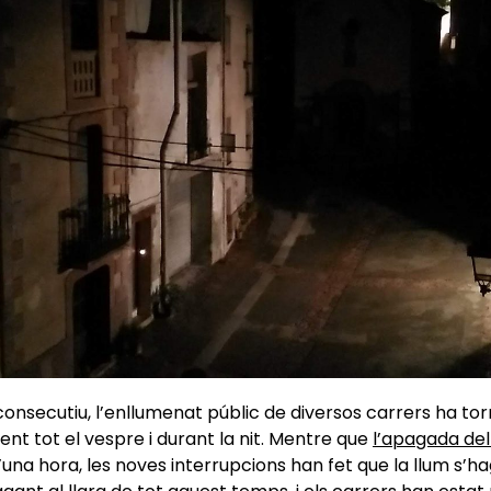
onsecutiu, l’enllumenat públic de diversos carrers ha torn
nt tot el vespre i durant la nit. Mentre que
l’apagada del
una hora, les noves interrupcions han fet que la llum s’ha