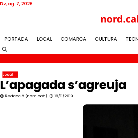
Skip
Dv, ag. 7, 2026
to
Twitter
Facebook
YouTube
Instagram
nord.ca
content
PORTADA
LOCAL
COMARCA
CULTURA
TEC
Local
L’apagada s’agreuja
Redacció (nord.cab)
18/11/2019