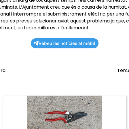
gant al llarg de tot aquest temps, i els carrers han esta
·luminats. L’Ajuntament creu que és a causa de la humitat,
fanal i interrompre el subministrament elèctric per una fu
es, es preveu solucionar aviat aquest problema ja que,
c
entment
, es faran millores a l’enllumenat.
Rebeu les notícies al mòbil
ora
Terce