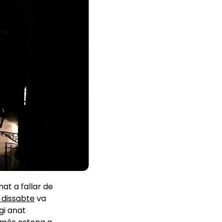
at a fallar de
 dissabte
va
gi anat