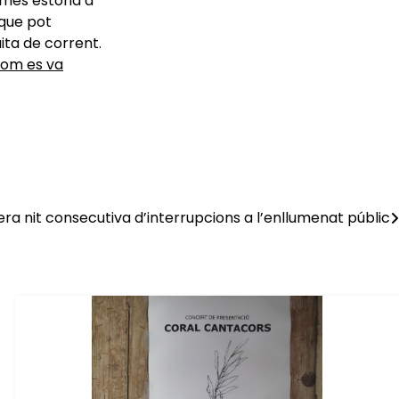
t més estona a
 que pot
ita de corrent.
om es va
ra nit consecutiva d’interrupcions a l’enllumenat públic