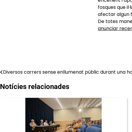
encenent i apa
fosques que il
afectar algun 
De totes maner
anunciar rec
Diversos carrers sense enllumenat públic durant una h
Navegació
d'entrades
Notícies relacionades