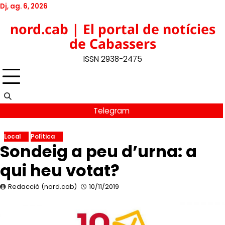
Skip
Dj, ag. 6, 2026
to
Twitter
Facebook
YouTube
Instagram
nord.cab | El portal de notícies
content
de Cabassers
ISSN 2938-2475
Telegram
Local
Política
Sondeig a peu d’urna: a
qui heu votat?
Redacció (nord.cab)
10/11/2019