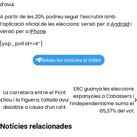
d’avui.
A partir de les 20h, podreu seguir l’escrutini amb
l’aplicació oficial de les eleccions: versió per a
Android
i
versió per a
iPhone
.
[yop_poll id=»4″]
Rebeu les notícies al mòbil
ERC guanya les eleccions
Navegació
La carretera entre el Pont
espanyoles a Cabassers i
Nou i la Figuera, tallada avui
d'entrades
l’independentisme suma el
dissabte a causa d’un ral·li
65,37% del vot
Notícies relacionades