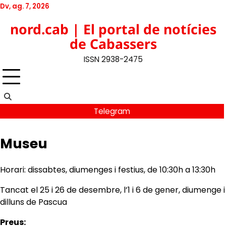
Skip
Dv, ag. 7, 2026
to
Twitter
Facebook
YouTube
Instagram
nord.cab | El portal de notícies
content
de Cabassers
ISSN 2938-2475
Telegram
Museu
Horari: dissabtes, diumenges i festius, de 10:30h a 13:30h
Tancat el 25 i 26 de desembre, l’1 i 6 de gener, diumenge i
dilluns de Pascua
Preus: