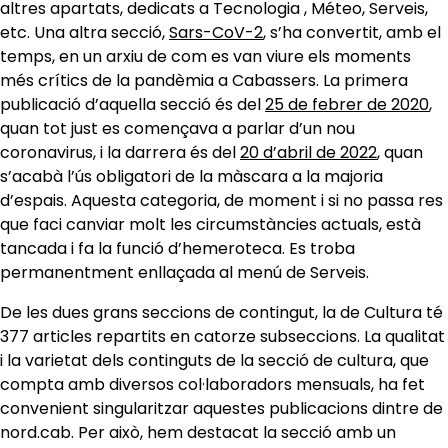
altres apartats, dedicats a Tecnologia , Méteo, Serveis,
etc. Una altra secció,
Sars-CoV-2
, s’ha convertit, amb el
temps, en un arxiu de com es van viure els moments
més crítics de la pandèmia a Cabassers. La primera
publicació d’aquella secció és del
25 de febrer de 2020
,
quan tot just es començava a parlar d’un nou
coronavirus, i la darrera és del
20 d’abril de 2022
, quan
s’acabà l’ús obligatori de la màscara a la majoria
d’espais. Aquesta categoria, de moment i si no passa res
que faci canviar molt les circumstàncies actuals, està
tancada i fa la funció d’hemeroteca. Es troba
permanentment enllaçada al menú de Serveis.
De les dues grans seccions de contingut, la de Cultura té
377 articles repartits en catorze subseccions. La qualitat
i la varietat dels continguts de la secció de cultura, que
compta amb diversos col·laboradors mensuals, ha fet
convenient singularitzar aquestes publicacions dintre de
nord.cab. Per això, hem destacat la secció amb un