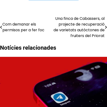
Una finca de Cabassers, al
Navegació
Com demanar els
projecte de recuperació
d'entrades
permisos per a fer foc
de varietats autòctones de
fruiters del Priorat
Notícies relacionades