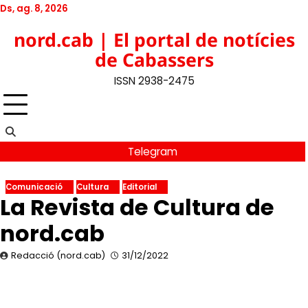
Skip
Ds, ag. 8, 2026
to
Twitter
Facebook
YouTube
Instagram
nord.cab | El portal de notícies
content
de Cabassers
ISSN 2938-2475
Telegram
Comunicació
Cultura
Editorial
La Revista de Cultura de
nord.cab
Redacció (nord.cab)
31/12/2022