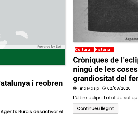
Cultura
Història
Cròniques de l’ecl
ningú de les coses 
grandiositat del f
 Catalunya i reobren
Tina Masip
02/08/2026
L’últim eclipsi total de sol 
Continueu llegint
Agents Rurals desactivar el