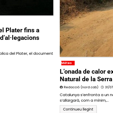
l Plater fins a
 d’al·legacions
ública del Plater, el document
Méteo
L’onada de calor e
Natural de la Serr
Redacció (nord.cab)
31/0
Catalunya s’enfronta a un 
s’allargarà, com a mínim,…
Continueu llegint