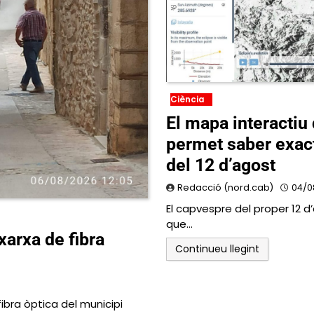
Ciència
El mapa interactiu 
permet saber exact
del 12 d’agost
Redacció (nord.cab)
04/0
El capvespre del proper 12 d
que…
xarxa de fibra
Continueu llegint
ibra òptica del municipi